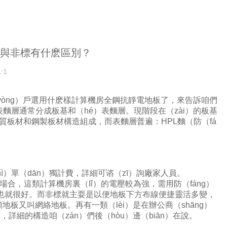
國標與非標有什麽區別？
∵1
（yòng）戶選用什麽樣計算機房全鋼抗靜電地板了，來告訴咱們
表麵層通常分成板基和（hé）表麵層。現階段在（zài）的板基
質板材和鋼製板材構造組成，而表麵層普遍：HPL麵（防（fá
）單（dān）獨計費，詳細可谘（zī）詢廠家人員。
，這類計算機房裏（lǐ）的電壓較為強，需用防（fáng）
然也就很好。而非標就主耍是以便地板下方布線便捷靈活多變，
地板又叫網絡地板。再有一類（lèi）是在辦公商（shāng）
詳細的構造咱（zán）們後（hòu）邊（biān）在說。