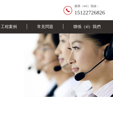
服務（wù）熱線：
15122726826
工程案例
常見問題
聯係（xì）我們