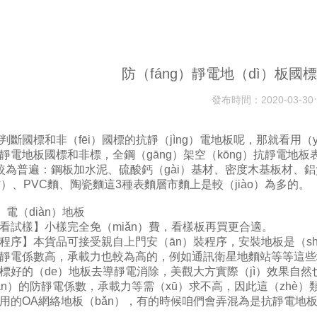
防（fáng）靜電地（dì）板
發布時間：
2020-03-30
判斷國標和非（fēi）國標的抗靜（jìng）電地板呢，那就看用
靜電地板國標和非標，全鋼（gāng）架空（kōng）抗靜電地板
較為普遍：鋼板加水泥、硫酸鈣（gài）基材、密度木基板材、鋁
材）、PVC麵、陶瓷麵這3種表麵層市麵上是較（jiào）為多的。
g）電（diàn）地板
看試樣】小樣完全免（miǎn）費，看樣板再買更合適。
程序】本貨品可接受親自上門安（ān）裝程序，安裝地板是（shì
靜電係數高，承載力也較為高的，例如通訊衛星地麵站等等這些場合
標好的（de）地板去導靜電消除，美觀大方實際（jì）效果自
ǎn）的防靜電係數，承載力等需（xū）求不高，因此這（zhè）類
用的OA網絡地板（bǎn），有的時候咱們會弄混為是抗靜電地板，