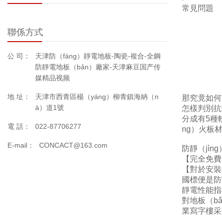
常見問題
聯係方式
公 司：
天津防（fáng）靜電地板-陶瓷-複合-全鋼
防靜電地板（bǎn）廠家-天津麻豆国产传
媒精品视频
地 址：
天津市西青區楊（yáng）柳青鎮海納（n
那究竟如何
à）道1號
怎樣判別抗
分成有5種
電 話：
022-87706277
ng）火板
E-mail：
CONCACT@163.com
防靜（jìn
【完全免費
【對於安裝
國標便是防
靜電性能指
對地板（b
業寫字樓采