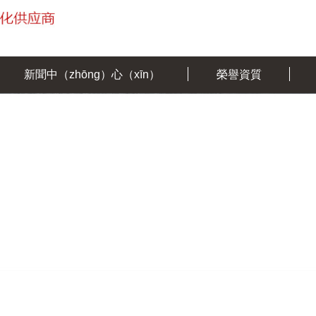
新聞中（zhōng）心（xīn）
榮譽資質