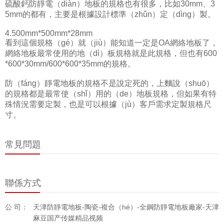
硫酸鈣防靜電（diàn）地板的規格也有很多，比如30mm、3
5mm的都有，主要是根據設計標準（zhǔn）定（dìng）製。
4.500mm*500mm*28mm
看到這個規格（gé）就（jiù）能知道一定是OA網絡地板了，
網絡地板最常使用的地（dì）板規格就是此規格，但也有600
*600*30mm/600*600*35mm的規格。
防（fáng）靜電地板的規格不是說定死的，上麵說（shuō）
的規格都是最常使（shǐ）用的（de）地板規格，但如果有特
殊情況需要定製，也是可以根據（jù）客戶需求定製規格尺
寸。
常見問題
聯係方式
公 司：
天津防靜電地板-陶瓷-複合（hé）-全鋼防靜電地板廠家-天津
麻豆国产传媒精品视频