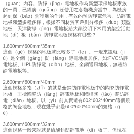
（guān）內容。防靜（jìng）電地板作為新型環保地板家族
的一員，已經廣（guǎng）泛使用在各類機房當中，為機房
起到保（bǎo）駕護航的作用，有效的預防靜電危害。防靜電
地板類型多種多樣，根據不同材質客戶劃分很多（duō）類型
地板，天津防靜（jìng）電地板給大家說明下常用的架空活動
地（dì）板（bǎn）防靜電地板規格有哪些？
1.600mm*600mm*35mm
這個（gè）規格的地板就比較多了（le）。一般來說就（ji
ù）是全鋼（gāng）防（fáng）靜電地板居多。如:PVC防靜
電地板、HPL防靜電（diàn）地板、全鋼通風地板，無邊防
靜電地板等。
2.600mm*600mm*40mm
這個規格多指（zhǐ）的就是全鋼防靜電地板中的陶瓷防靜電
地板，非標陶瓷防（fáng）靜電地板和國標陶（táo）瓷防靜
電（diàn）地板。以（yǐ）前其實還有602*602*40mm這個規
格的陶瓷地板，現在幾乎都是600*600*40mm的規格（g
é）。
3.600mm*600mm*32mm
這個規格一般來說就是硫酸鈣防靜電地（dì）板了。但現在