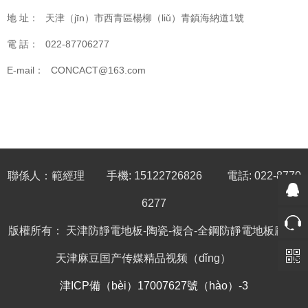
地 址：
天津（jīn）市西青區楊柳（liǔ）青鎮海納道1號
電 話：
022-87706277
E-mail：
CONCACT@163.com
聯係人：範經理 手機: 15122726826 電話: 022-8770
6277
版權所有： 天津防靜電地板-陶瓷-複合-全鋼防靜電地板廠家-
天津麻豆国产传媒精品视频（dǐng）
津ICP備（bèi）17007627號（hào）-3