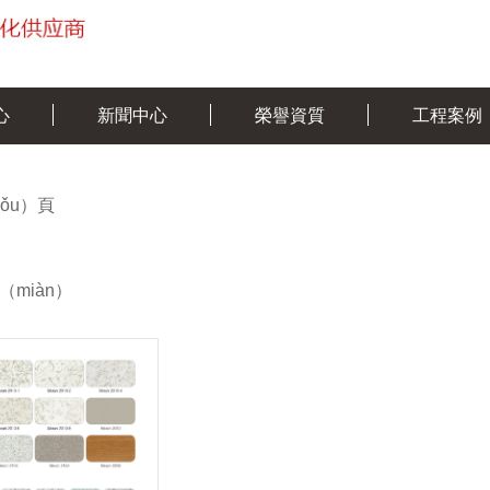
心
新聞中心
榮譽資質
工程案例
ǒu）頁
miàn）